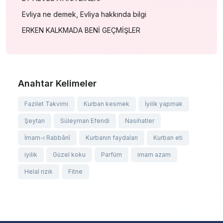
Evliya ne demek, Evliya hakkında bilgi
ERKEN KALKMADA BENİ GEÇMİŞLER
Anahtar Kelimeler
Fazilet Takvimi
Kurban kesmek
İyilik yapmak
Şeytan
Süleyman Efendi
Nasihatler
İmam-ı Rabbânî
Kurbanın faydaları
Kurban eti
iyilik
Güzel koku
Parfüm
imam azam
Helal rızık
Fitne