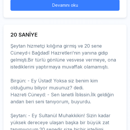
Devamını oku
20 SANİYE
Şeytan hizmetçi kılığına girmiş ve 20 sene
Cüneyd-i Bağdadî Hazretleri’nin yanına gidip
gelmişti.Bir türlü gönlüne vesvese vermeye, ona
istediklerini yaptırmaya muvaffak olamamıştı.
Birgün: - Ey Üstad! Yoksa siz benim kim
olduğumu biliyor musunuz? dedi.
Hazreti Cüneyd: - Sen lanetli İblissin.İlk geldiğin
andan beri seni tanıyorum, buyurdu.
Şeytan: - Ey Sultanül Muhakkikin! Sizin kadar
yüksek dereceye ulaşan başka bir büyük zat
tanımıyorum.20 senedir size hiçbir isteğimi