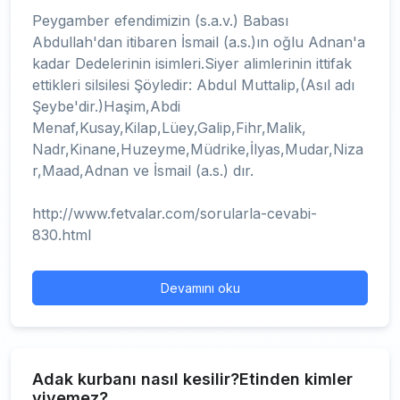
Peygamber efendimizin (s.a.v.) Babası
Abdullah'dan itibaren İsmail (a.s.)ın oğlu Adnan'a
kadar Dedelerinin isimleri.Siyer alimlerinin ittifak
ettikleri silsilesi Şöyledir: Abdul Muttalip,(Asıl adı
Şeybe'dir.)Haşim,Abdi
Menaf,Kusay,Kilap,Lüey,Galip,Fihr,Malik,
Nadr,Kinane,Huzeyme,Müdrike,İlyas,Mudar,Niza
r,Maad,Adnan ve İsmail (a.s.) dır.
http://www.fetvalar.com/sorularla-cevabi-
830.html
Devamını oku
Adak kurbanı nasıl kesilir?Etinden kimler
yiyemez?