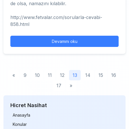
de olsa, namazını kılabilir.
http://www.fetvalar.com/sorularla-cevabi-
858.html
Devamını oku
«
9
10
11
12
13
14
15
16
17
»
Hicret Nasihat
Anasayfa
Konular