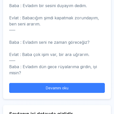
Baba : Evladım bir sesini duyayım dedim.
Evlat : Babacığım şimdi kapatmak zorundayım,
ben seni ararım.
—–
Baba : Evladım seni ne zaman göreceğiz?
Evlat : Baba çok işim var, bir ara uğrarım.
—–
Baba : Evladım dün gece rüyalarıma girdin, iyi
misin?
Devamını oku
Şeytanın işi detayda gizlidir