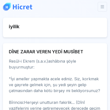
iyilik
DÎNE ZARAR VEREN YEDİ MUSÎBET
Resûl-i Ekrem (s.a.v.)ashâbına şöyle
buyurmuştur:
"İyi ameller yapmakta acele ediniz. Siz, korkmak
ve gayrete gelmek için, şu yedi şeyin gelip
çatmasından daha kötü birşey mi bekliyorsunuz?
Bİrincisi:Herşeyi unutturan fakirlik... (Dînî
vazifelerini yerine getiremeyecek derecede geçim