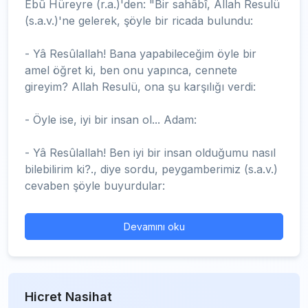
Ebû Hüreyre (r.a.)'den: "Bir sahâbî, Allah Resulü
(s.a.v.)'ne gelerek, şöyle bir ricada bulundu:
- Yâ Resûlallah! Bana yapabileceğim öyle bir
amel öğret ki, ben onu yapınca, cennete
gireyim? Allah Resulü, ona şu karşılığı verdi:
- Öyle ise, iyi bir insan ol... Adam:
- Yâ Resûlallah! Ben iyi bir insan olduğumu nasıl
bilebilirim ki?., diye sordu, peygamberimiz (s.a.v.)
cevaben şöyle buyurdular:
Devamını oku
Hicret Nasihat