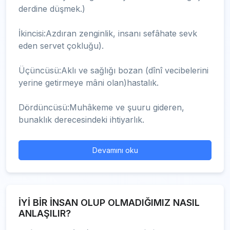
derdine düşmek.)
İkincisi:Azdıran zenginlik, insanı sefâhate sevk
eden servet çokluğu).
Üçüncüsü:Aklı ve sağlığı bozan (dînî vecibelerini
yerine getirmeye mâni olan)hastalık.
Dördüncüsü:Muhâkeme ve şuuru gideren,
bunaklık derecesindeki ihtiyarlık.
Devamını oku
İYİ BİR İNSAN OLUP OLMADIĞIMIZ NASIL
ANLAŞILIR?