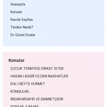
Anasayfa
Konular
Ravda Sayfası
Temkin Nedir?
En Güzel Dualar
Konular
ÇOCUK TERBİYESİ DİKKAT İSTER
HASAN-I BASRÎ HZ.DEN NASİHATLER
EHL-İ BEYTE HÜRMET
KOMŞULAR...
İNSAN MİSAFİR VE EMANETÇİDİR
EDEP Mİ, İLİM Mİ?