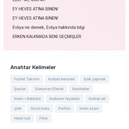
EY HEVES ATINA BİNEN!
EY HEVES ATINA BİNEN!
Evliya ne demek, Evliya hakkında bilgi
ERKEN KALKMADA BENİ GEÇMİŞLER
Anahtar Kelimeler
Fazilet Takvimi
Kurban kesmek
İyilik yapmak
Şeytan
Süleyman Efendi
Nasihatler
İmam-ı Rabbânî
Kurbanın faydaları
Kurban eti
iyilik
Güzel koku
Parfüm
imam azam
Helal rızık
Fitne