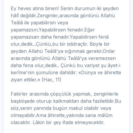
Ey heves atına binen! Senin durumun iki şeyden
hâlî değildir.Zenginler,arasında gönlünü Allahü
Teâlâ ile yapabilirsin veya
yapamazsın.Yapabilirsen fenadır.Eğer
yapamazsan daha fenadır.Yapabilirsen fenâ
olur,dedik...Çünkü,bu bir istidraçtir. Böyle bir
şeyden Allahü Teâlâ'ya sığınmak gerekir.Onlar
arasında gönlünü Allahü Teâlâ'ya veremezsen
daha fena olur,dedik.. Çünkü bu variyet şu âyet-i
kerîme'nin şümulüne dahildir: «Dünya ve âhirette
ziyan ettiler.» (Hac, 11)
Fakirler arasında çöpçülük yapmak, zenginlerle
başköşede oturup kalkmaktan daha faziletlidir.Bu
söz,senin yanında bugün makul olabilir veya
olmayabilir.Ama âhirette,yakında sana mâlûm
olacaktır. Lâkin bir şey ifade etmeyecektir.