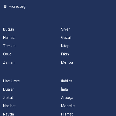
Hicret.org
Bugun
Siyer
Namaz
Gazali
Temkin
Kitap
Oruc
Fıkıh
Zaman
Menba
Hac Umre
İlahiler
Dualar
İmla
Zekat
Arapça
Nasihat
Mecelle
Ravda
Hizmet