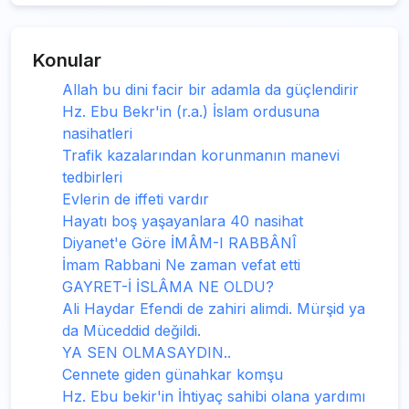
Konular
Allah bu dini facir bir adamla da güçlendirir
Hz. Ebu Bekr'in (r.a.) İslam ordusuna
nasihatleri
Trafik kazalarından korunmanın manevi
tedbirleri
Evlerin de iffeti vardır
Hayatı boş yaşayanlara 40 nasihat
Diyanet'e Göre İMÂM-I RABBÂNÎ
İmam Rabbani Ne zaman vefat etti
GAYRET-İ İSLÂMA NE OLDU?
Ali Haydar Efendi de zahiri alimdi. Mürşid ya
da Müceddid değildi.
YA SEN OLMASAYDIN..
Cennete giden günahkar komşu
Hz. Ebu bekir'in İhtiyaç sahibi olana yardımı