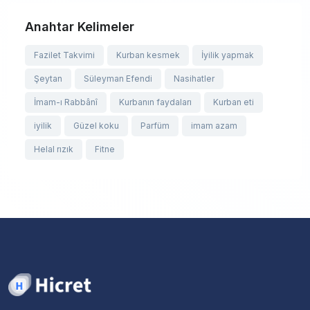
Anahtar Kelimeler
Fazilet Takvimi
Kurban kesmek
İyilik yapmak
Şeytan
Süleyman Efendi
Nasihatler
İmam-ı Rabbânî
Kurbanın faydaları
Kurban eti
iyilik
Güzel koku
Parfüm
imam azam
Helal rızık
Fitne