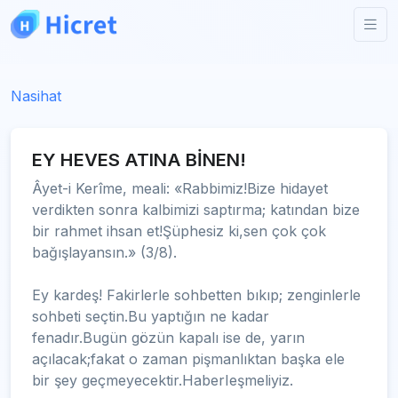
Nasihat
EY HEVES ATINA BİNEN!
Âyet-i Kerîme, meali: «Rabbimiz!Bize hidayet
verdikten sonra kalbimizi saptırma; katından bize
bir rahmet ihsan et!Şüphesiz ki,sen çok çok
bağışlayansın.» (3/8).
Ey kardeş! Fakirlerle sohbetten bıkıp; zenginlerle
sohbeti seçtin.Bu yaptığın ne kadar
fenadır.Bugün gözün kapalı ise de, yarın
açılacak;fakat o zaman pişmanlıktan başka ele
bir şey geçmeyecektir.HaberIeşmeliyiz.