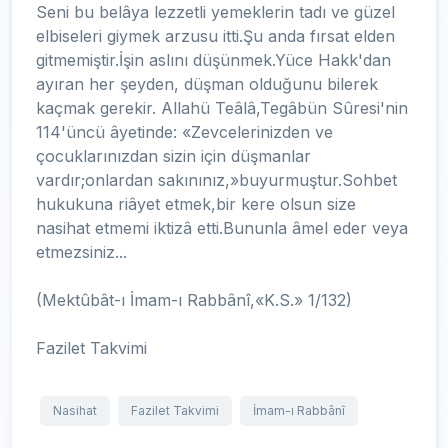
Seni bu belâya lezzetli yemeklerin tadı ve güzel
elbiseleri giymek arzusu itti.Şu anda fırsat elden
gitmemiştir.İşin aslını düşünmek.Yüce Hakk'dan
ayıran her şeyden, düşman olduğunu bilerek
kaçmak gerekir. Allahü Teâlâ,Tegâbün Sûresi'nin
114'üncü âyetinde: «Zevcelerinizden ve
çocuklarınızdan sizin için düşmanlar
vardır;onlardan sakınınız,»buyurmuştur.Sohbet
hukukuna riâyet etmek,bir kere olsun size
nasihat etmemi iktizâ etti.Bununla âmel eder veya
etmezsiniz...
(Mektûbât-ı İmam-ı Rabbânî,«K.S.» 1/132)
Fazilet Takvimi
Nasihat
Fazilet Takvimi
İmam-ı Rabbânî