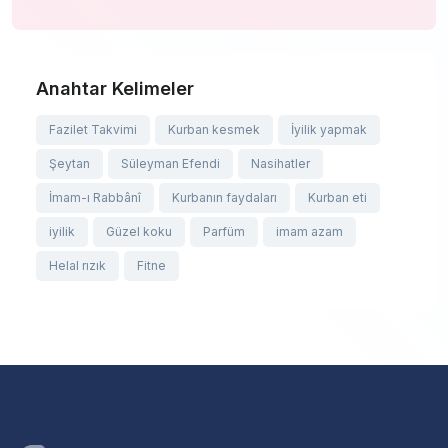
Anahtar Kelimeler
Fazilet Takvimi
Kurban kesmek
İyilik yapmak
Şeytan
Süleyman Efendi
Nasihatler
İmam-ı Rabbânî
Kurbanın faydaları
Kurban eti
iyilik
Güzel koku
Parfüm
imam azam
Helal rızık
Fitne