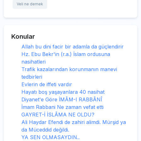
Veli ne demek
Konular
Allah bu dini facir bir adamla da güçlendirir
Hz. Ebu Bekr'in (r.a.) İslam ordusuna
nasihatleri
Trafik kazalarından korunmanın manevi
tedbirleri
Evlerin de iffeti vardır
Hayatı boş yaşayanlara 40 nasihat
Diyanet'e Göre İMÂM-I RABBÂNÎ
İmam Rabbani Ne zaman vefat etti
GAYRET-İ İSLÂMA NE OLDU?
Ali Haydar Efendi de zahiri alimdi. Mürşid ya
da Müceddid değildi.
YA SEN OLMASAYDIN..