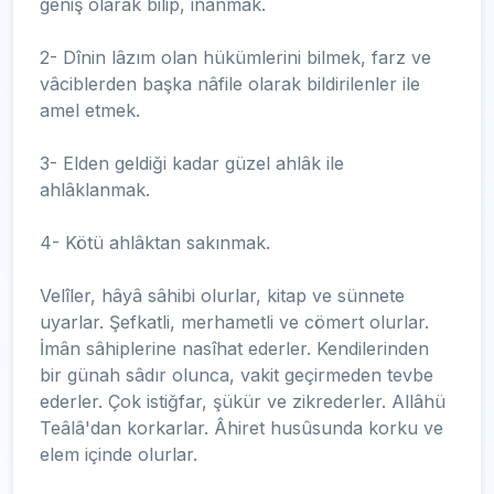
geniş olarak bilip, inanmak.
2- Dînin lâzım olan hükümlerini bilmek, farz ve
vâciblerden başka nâfile olarak bildirilenler ile
amel etmek.
3- Elden geldiği kadar güzel ahlâk ile
ahlâklanmak.
4- Kötü ahlâktan sakınmak.
Velîler, hâyâ sâhibi olurlar, kitap ve sünnete
uyarlar. Şefkatli, merhametli ve cömert olurlar.
İmân sâhiplerine nasîhat ederler. Kendilerinden
bir günah sâdır olunca, vakit geçirmeden tevbe
ederler. Çok istiğfar, şükür ve zikrederler. Allâhü
Teâlâ'dan korkarlar. Âhiret husûsunda korku ve
elem içinde olurlar.