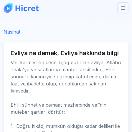
Nasihat
Evliya ne demek, Evliya hakkında bilgi
Velî kelimesinin cem'i (çoğulu) olan evliyâ, Allâhü
Teâlâ'ya ve sıfatlarına mârifet tahsîl eden, Ehl-i
sünnet itikâdını iyice öğrenip kabul eden, dâimâ
tâat ve ibâdette olup, günahlardan sakınan
kimsedir.
Ehl-i sünnet ve cemâat mezhebinde velînin
muteber şartları dörttür:
1- Doğru itikâd; mümkün olduğu kadar delilleri ile