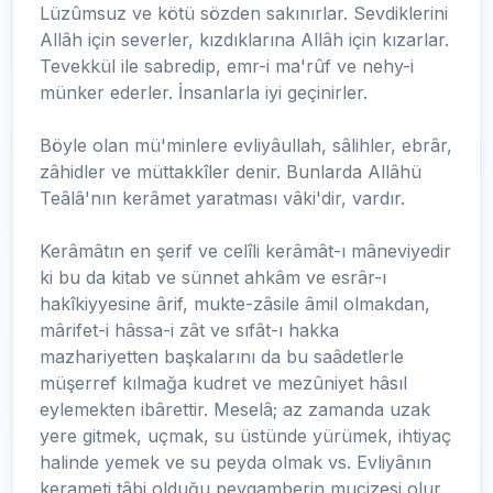
Lüzûmsuz ve kötü sözden sakınırlar. Sevdiklerini
Allâh için severler, kızdıklarına Allâh için kızarlar.
Tevekkül ile sabredip, emr-i ma'rûf ve nehy-i
münker ederler. İnsanlarla iyi geçinirler.
Böyle olan mü'minlere evliyâullah, sâlihler, ebrâr,
zâhidler ve müttakkîler denir. Bunlarda Allâhü
Teâlâ'nın kerâmet yaratması vâki'dir, vardır.
Kerâmâtın en şerif ve celîli kerâmât-ı mâneviyedir
ki bu da kitab ve sünnet ahkâm ve esrâr-ı
hakîkiyyesine ârif, mukte-zâsile âmil olmakdan,
mârifet-i hâssa-i zât ve sıfât-ı hakka
mazhariyetten başkalarını da bu saâdetlerle
müşerref kılmağa kudret ve mezûniyet hâsıl
eylemekten ibârettir. Meselâ; az zamanda uzak
yere gitmek, uçmak, su üstünde yürümek, ihtiyaç
halinde yemek ve su peyda olmak vs. Evliyânın
kerameti tâbi olduğu peygamberin mucizesi olur.