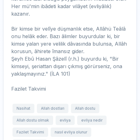
Her mü'min ibâdeti kadar vilâyet (evliyâlık)
kazanır.
Bir kimse bir velîye düşmanlık etse, Allâhü Teâlâ
onu helâk eder. Bazı âlimler buyurdular ki, bir
kimse yalan yere velilik dâvasında bulunsa, Allâh
korusun, âhirete îmansız gider.
Şeyh Ebû Hasan Şâzelî (r.h.) buyurdu ki, "Bir
kimseyi, şeriattan dışarı çıkmış görürseniz, ona
yaklaşmayınız." (İLA 101)
Fazilet Takvimi
Nasihat
Allah dostları
Allah dostu
Allah dostu olmak
evliya
evliya nedir
Fazilet Takvimi
nasıl evliya olunur