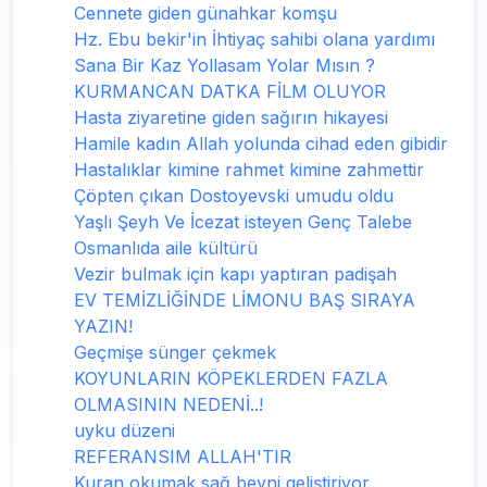
Cennete giden günahkar komşu
Hz. Ebu bekir'in İhtiyaç sahibi olana yardımı
Sana Bir Kaz Yollasam Yolar Mısın ?
KURMANCAN DATKA FİLM OLUYOR
Hasta ziyaretine giden sağırın hikayesi
Hamile kadın Allah yolunda cihad eden gibidir
Hastalıklar kimine rahmet kimine zahmettir
Çöpten çıkan Dostoyevski umudu oldu
Yaşlı Şeyh Ve İcezat isteyen Genç Talebe
Osmanlıda aile kültürü
Vezir bulmak için kapı yaptıran padişah
EV TEMİZLİĞİNDE LİMONU BAŞ SIRAYA
YAZIN!
Geçmişe sünger çekmek
KOYUNLARIN KÖPEKLERDEN FAZLA
OLMASININ NEDENİ..!
uyku düzeni
REFERANSIM ALLAH'TIR
Kuran okumak sağ beyni geliştiriyor