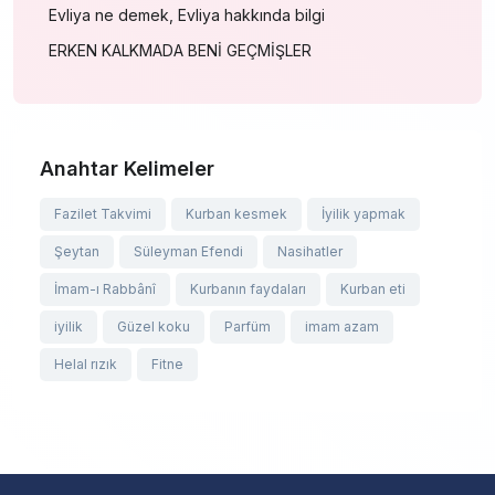
Evliya ne demek, Evliya hakkında bilgi
ERKEN KALKMADA BENİ GEÇMİŞLER
Anahtar Kelimeler
Fazilet Takvimi
Kurban kesmek
İyilik yapmak
Şeytan
Süleyman Efendi
Nasihatler
İmam-ı Rabbânî
Kurbanın faydaları
Kurban eti
iyilik
Güzel koku
Parfüm
imam azam
Helal rızık
Fitne