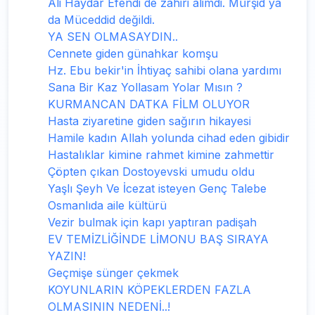
Ali Haydar Efendi de zahiri alimdi. Mürşid ya
da Müceddid değildi.
YA SEN OLMASAYDIN..
Cennete giden günahkar komşu
Hz. Ebu bekir'in İhtiyaç sahibi olana yardımı
Sana Bir Kaz Yollasam Yolar Mısın ?
KURMANCAN DATKA FİLM OLUYOR
Hasta ziyaretine giden sağırın hikayesi
Hamile kadın Allah yolunda cihad eden gibidir
Hastalıklar kimine rahmet kimine zahmettir
Çöpten çıkan Dostoyevski umudu oldu
Yaşlı Şeyh Ve İcezat isteyen Genç Talebe
Osmanlıda aile kültürü
Vezir bulmak için kapı yaptıran padişah
EV TEMİZLİĞİNDE LİMONU BAŞ SIRAYA
YAZIN!
Geçmişe sünger çekmek
KOYUNLARIN KÖPEKLERDEN FAZLA
OLMASININ NEDENİ..!