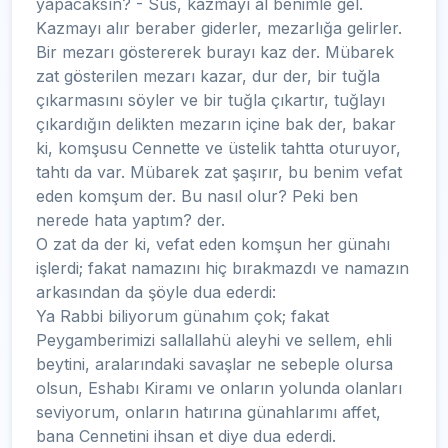
yapacaksın? - Sus, kazmayı al benimle gel.
Kazmayı alır beraber giderler, mezarlığa gelirler.
Bir mezarı göstererek burayı kaz der. Mübarek
zat gösterilen mezarı kazar, dur der, bir tuğla
çıkarmasını söyler ve bir tuğla çıkartır, tuğlayı
çıkardığın delikten mezarın içine bak der, bakar
ki, komşusu Cennette ve üstelik tahtta oturuyor,
tahtı da var. Mübarek zat şaşırır, bu benim vefat
eden komşum der. Bu nasıl olur? Peki ben
nerede hata yaptım? der.
O zat da der ki, vefat eden komşun her günahı
işlerdi; fakat namazını hiç bırakmazdı ve namazın
arkasından da şöyle dua ederdi:
Ya Rabbi biliyorum günahım çok; fakat
Peygamberimizi sallallahü aleyhi ve sellem, ehli
beytini, aralarındaki savaşlar ne sebeple olursa
olsun, Eshabı Kiramı ve onların yolunda olanları
seviyorum, onların hatırına günahlarımı affet,
bana Cennetini ihsan et diye dua ederdi.