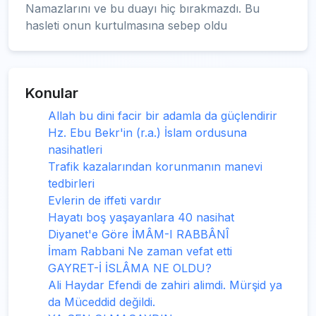
Namazlarını ve bu duayı hiç bırakmazdı. Bu
hasleti onun kurtulmasına sebep oldu
Konular
Allah bu dini facir bir adamla da güçlendirir
Hz. Ebu Bekr'in (r.a.) İslam ordusuna
nasihatleri
Trafik kazalarından korunmanın manevi
tedbirleri
Evlerin de iffeti vardır
Hayatı boş yaşayanlara 40 nasihat
Diyanet'e Göre İMÂM-I RABBÂNÎ
İmam Rabbani Ne zaman vefat etti
GAYRET-İ İSLÂMA NE OLDU?
Ali Haydar Efendi de zahiri alimdi. Mürşid ya
da Müceddid değildi.