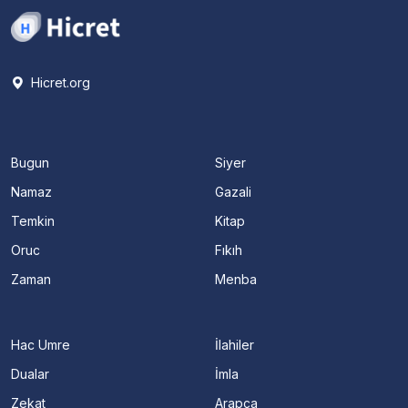
Hicret.org
Bugun
Siyer
Namaz
Gazali
Temkin
Kitap
Oruc
Fıkıh
Zaman
Menba
Hac Umre
İlahiler
Dualar
İmla
Zekat
Arapça