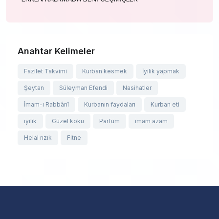
Anahtar Kelimeler
Fazilet Takvimi
Kurban kesmek
İyilik yapmak
Şeytan
Süleyman Efendi
Nasihatler
İmam-ı Rabbânî
Kurbanın faydaları
Kurban eti
iyilik
Güzel koku
Parfüm
imam azam
Helal rızık
Fitne