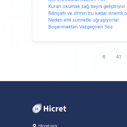
Kuran okumak sağ beyni geliştiriyor
Bilinçaltı ve zihnin bu kadar önemli
Neden ehli sünnetle uğraşıyorlar
Boşanmaktan Vazgeçiren Söz
6
41
Hicret.org