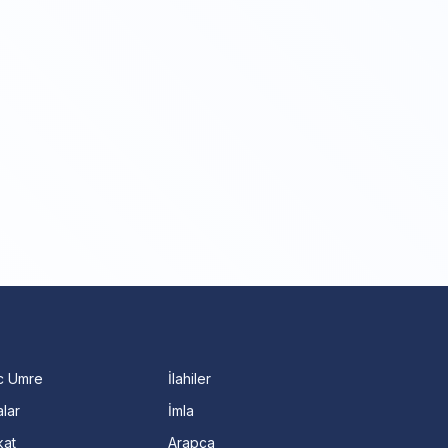
c Umre
İlahiler
lar
İmla
kat
Arapça