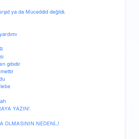
ürşid ya da Müceddid değildi.
 yardımı
R
si
n gibidir
mettir
du
alebe
şah
RAYA YAZIN!
 OLMASININ NEDENİ..!