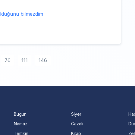
 olduğunu bilmezdim
76
111
146
Bugun
Siyer
Ha
Namaz
Gazali
Dua
Temkin
Kitap
Ze