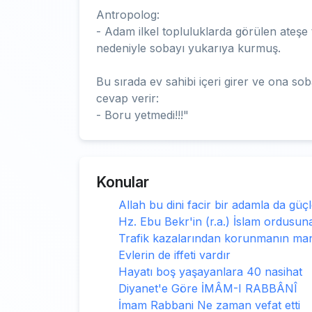
Antropolog:
- Adam ilkel topluluklarda görülen ateşe 
nedeniyle sobayı yukarıya kurmuş.
Bu sırada ev sahibi içeri girer ve ona s
cevap verir:
- Boru yetmedi!!!"
Konular
Allah bu dini facir bir adamla da güçl
Hz. Ebu Bekr'in (r.a.) İslam ordusuna
Trafik kazalarından korunmanın mane
Evlerin de iffeti vardır
Hayatı boş yaşayanlara 40 nasihat
Diyanet'e Göre İMÂM-I RABBÂNÎ
İmam Rabbani Ne zaman vefat etti