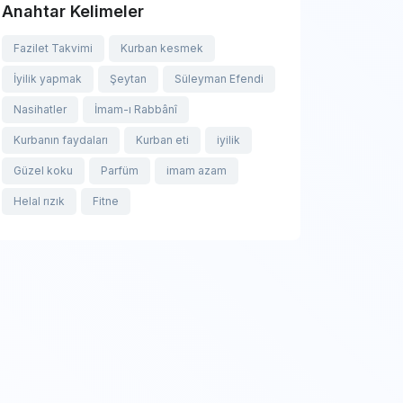
Anahtar Kelimeler
Fazilet Takvimi
Kurban kesmek
İyilik yapmak
Şeytan
Süleyman Efendi
Nasihatler
İmam-ı Rabbânî
Kurbanın faydaları
Kurban eti
iyilik
Güzel koku
Parfüm
imam azam
Helal rızık
Fitne