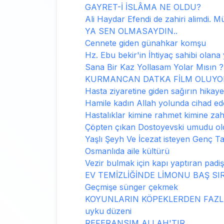
GAYRET-İ İSLÂMA NE OLDU?
Ali Haydar Efendi de zahiri alimdi. M
YA SEN OLMASAYDIN..
Cennete giden günahkar komşu
Hz. Ebu bekir'in İhtiyaç sahibi olana
Sana Bir Kaz Yollasam Yolar Mısın ?
KURMANCAN DATKA FİLM OLUYO
Hasta ziyaretine giden sağırın hikaye
Hamile kadın Allah yolunda cihad ede
Hastalıklar kimine rahmet kimine zah
Çöpten çıkan Dostoyevski umudu ol
Yaşlı Şeyh Ve İcezat isteyen Genç T
Osmanlıda aile kültürü
Vezir bulmak için kapı yaptıran padi
EV TEMİZLİĞİNDE LİMONU BAŞ SI
Geçmişe sünger çekmek
KOYUNLARIN KÖPEKLERDEN FAZLA
uyku düzeni
REFERANSIM ALLAH'TIR