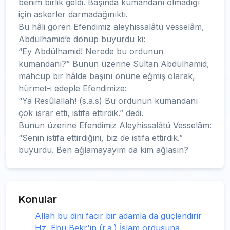
benim birlik geldi. Başında kumandanı olmadığı
için askerler darmadağınıktı.
Bu hâli gören Efendimiz aleyhissalâtü vesselâm,
Abdülhamid’e dönüp buyurdu ki:
“Ey Abdülhamid! Nerede bu ordunun
kumandanı?” Bunun üzerine Sultan Abdülhamid,
mahcup bir hâlde başını önüne eğmiş olarak,
hürmet-i edeple Efendimize:
“Ya Resûlallah! (s.a.s) Bu ordunun kumandanı
çok ısrar etti, istifa ettirdik.” dedi.
Bunun üzerine Efendimiz Aleyhissalâtü Vesselâm:
“Senin istifa ettirdiğini, biz de istifa ettirdik.”
buyurdu. Ben ağlamayayım da kim ağlasın?
Konular
Allah bu dini facir bir adamla da güçlendirir
Hz. Ebu Bekr'in (r.a.) İslam ordusuna