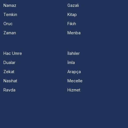
Namaz
Gazali
Temkin
Kitap
Oruc
Fıkıh
Zaman
Menba
Hac Umre
İlahiler
Dualar
İmla
Zekat
Arapça
Nasihat
Mecelle
Ravda
Hizmet