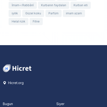
İmam-ı Rabbânî
Kurbanın faydaları
Kurban eti
iyilik
Güzel koku
Parfüm
imam azam
Helal rızık
Fitne
Hicret.org
Bugun
Siyer