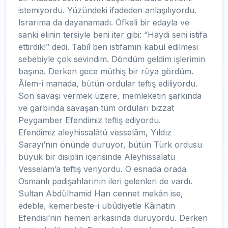
istemiyordu. Yüzündeki ifadeden anlaşılıyordu.
Israrıma da dayanamadı. Öfkeli bir edayla ve
sanki elinin tersiyle beni iter gibi: “Haydi seni istifa
ettirdik!” dedi. Tabiî ben istifamın kabul edilmesi
sebebiyle çok sevindim. Döndüm geldim işlerimin
başına. Derken gece müthiş bir rüya gördüm.
Âlem-i manada, bütün ordular teftiş ediliyordu.
Son savaşı vermek üzere, memleketin şarkında
ve garbında savaşan tüm orduları bizzat
Peygamber Efendimiz teftiş ediyordu.
Efendimiz aleyhissalâtü vesselâm, Yıldız
Sarayı’nın önünde duruyor, bütün Türk ordusu
büyük bir disiplin içerisinde Aleyhissalatü
Vesselam’a teftiş veriyordu. O esnada orada
Osmanlı padişahlarının ileri gelenleri de vardı.
Sultan Abdülhamid Han cennet mekân ise,
edeble, kemerbeste-i ubûdiyetle Kâinatın
Efendisi’nin hemen arkasında duruyordu. Derken