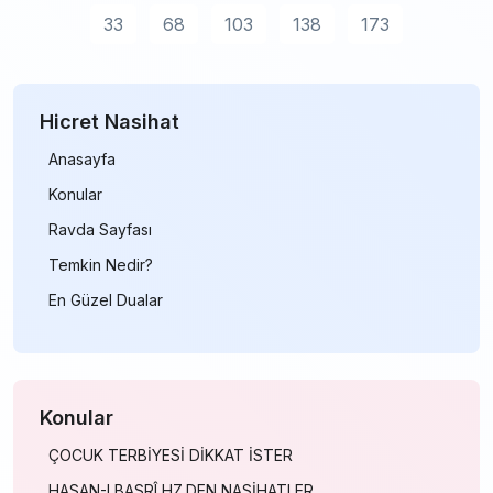
33
68
103
138
173
Hicret Nasihat
Anasayfa
Konular
Ravda Sayfası
Temkin Nedir?
En Güzel Dualar
Konular
ÇOCUK TERBİYESİ DİKKAT İSTER
HASAN-I BASRÎ HZ.DEN NASİHATLER