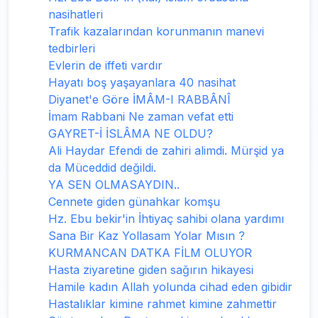
nasihatleri
Trafik kazalarından korunmanın manevi
tedbirleri
Evlerin de iffeti vardır
Hayatı boş yaşayanlara 40 nasihat
Diyanet'e Göre İMÂM-I RABBÂNÎ
İmam Rabbani Ne zaman vefat etti
GAYRET-İ İSLÂMA NE OLDU?
Ali Haydar Efendi de zahiri alimdi. Mürşid ya
da Müceddid değildi.
YA SEN OLMASAYDIN..
Cennete giden günahkar komşu
Hz. Ebu bekir'in İhtiyaç sahibi olana yardımı
Sana Bir Kaz Yollasam Yolar Mısın ?
KURMANCAN DATKA FİLM OLUYOR
Hasta ziyaretine giden sağırın hikayesi
Hamile kadın Allah yolunda cihad eden gibidir
Hastalıklar kimine rahmet kimine zahmettir