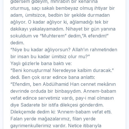
gidersem gideyim, mihrabın bir kenarına
oturmuş, saçı sakalı bembeyaz olmuş ihtiyar bir
adam, ümitsizce, bedbin bir şekilde durmadan
ağlıyor. O kadar ağlıyor ki, ağlamadığı tek bir
dakikayı yakalayamadım. Nihayet bir gün yanına
sokuldum ve “Muhterem” dedim,”A efendim!”
dedim.
“Niye bu kadar ağlıyorsun? Allah’ın rahmetinden
bir insan bu kadar ümitsiz olur mu?”
Yaşlı gözlerle bana baktı ve:
“Beni konuşturma! Neredeyse kalbim duracak.”
dedi. Ben çok ısrar edince bana anlattı:
“Efendim, ben Abdülhamid Han cennet mekânın
devrinde orduda bir binbaşıydım. Annem-babam
vefat edince servetimiz vardı, pay-i mal olmasın
diye Sadarete bir istifa dilekçesi gönderdim.
Dilekçemde dedim ki: ‘Annem-babam vefat etti.
Falan yerde mağazalarımız, filan yerde
gayrimenkullerimiz vardır. Netice itibarıyla