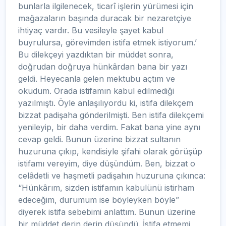
bunlarla ilgilenecek, ticarî işlerin yürümesi için
mağazaların başında duracak bir nezaretçiye
ihtiyaç vardır. Bu vesileyle şayet kabul
buyrulursa, görevimden istifa etmek istiyorum.’
Bu dilekçeyi yazdıktan bir müddet sonra,
doğrudan doğruya hünkârdan bana bir yazı
geldi. Heyecanla gelen mektubu açtım ve
okudum. Orada istifamın kabul edilmediği
yazılmıştı. Öyle anlaşılıyordu ki, istifa dilekçem
bizzat padişaha gönderilmişti. Ben istifa dilekçemi
yenileyip, bir daha verdim. Fakat bana yine aynı
cevap geldi. Bunun üzerine bizzat sultanın
huzuruna çıkıp, kendisiyle şifahi olarak görüşüp
istifamı vereyim, diye düşündüm. Ben, bizzat o
celâdetli ve haşmetli padişahın huzuruna çıkınca:
“Hünkârım, sizden istifamın kabulünü istirham
edeceğim, durumum ise böyleyken böyle”
diyerek istifa sebebimi anlattım. Bunun üzerine
bir müddet derin derin düşündü. İstifa etmemi