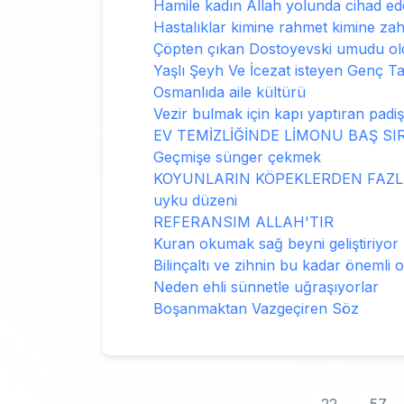
Hamile kadın Allah yolunda cihad ede
Hastalıklar kimine rahmet kimine zah
Çöpten çıkan Dostoyevski umudu ol
Yaşlı Şeyh Ve İcezat isteyen Genç T
Osmanlıda aile kültürü
Vezir bulmak için kapı yaptıran padi
EV TEMİZLİĞİNDE LİMONU BAŞ SI
Geçmişe sünger çekmek
KOYUNLARIN KÖPEKLERDEN FAZLA
uyku düzeni
REFERANSIM ALLAH'TIR
Kuran okumak sağ beyni geliştiriyor
Bilinçaltı ve zihnin bu kadar önemli
Neden ehli sünnetle uğraşıyorlar
Boşanmaktan Vazgeçiren Söz