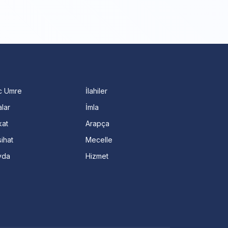
c Umre
İlahiler
lar
İmla
kat
Arapça
ihat
Mecelle
vda
Hizmet