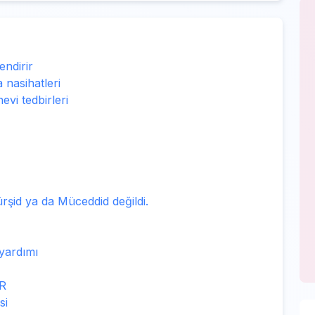
endirir
 nasihatleri
vi tedbirleri
ürşid ya da Müceddid değildi.
 yardımı
R
si