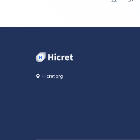
22
57
Hicret.org