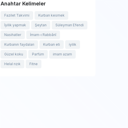
Anahtar Kelimeler
Fazilet Takvimi
Kurban kesmek
İyilik yapmak
Şeytan
Süleyman Efendi
Nasihatler
İmam-ı Rabbânî
Kurbanın faydaları
Kurban eti
iyilik
Güzel koku
Parfüm
imam azam
Helal rızık
Fitne