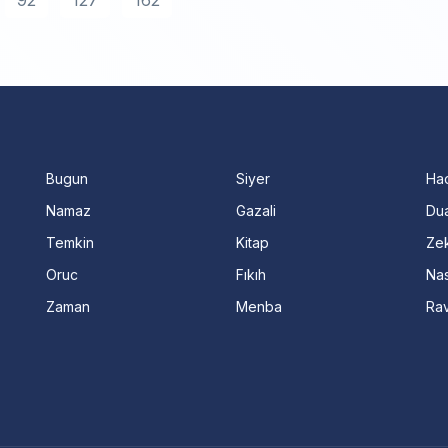
92
127
162
Bugun
Siyer
Ha
Namaz
Gazali
Dua
Temkin
Kitap
Ze
Oruc
Fıkıh
Nas
Zaman
Menba
Ra