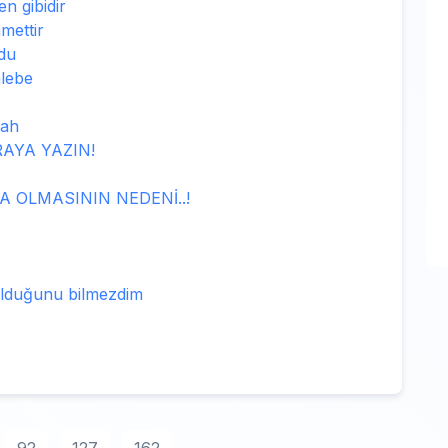
n gibidir
mettir
du
alebe
şah
RAYA YAZIN!
 OLMASININ NEDENİ..!
 olduğunu bilmezdim