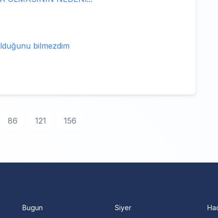
 olduğunu bilmezdim
86
121
156
Bugun
Siyer
Ha