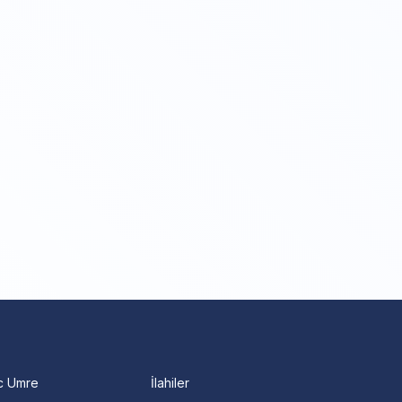
c Umre
İlahiler