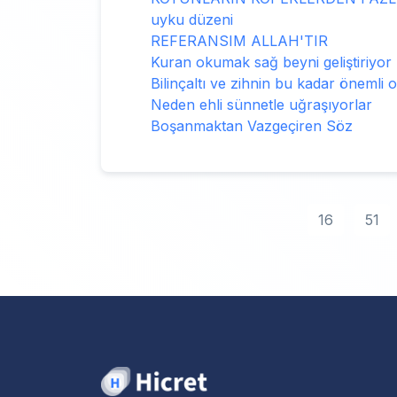
uyku düzeni
REFERANSIM ALLAH'TIR
Kuran okumak sağ beyni geliştiriyor
Bilinçaltı ve zihnin bu kadar önemli
Neden ehli sünnetle uğraşıyorlar
Boşanmaktan Vazgeçiren Söz
16
51