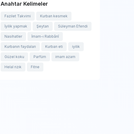
Anahtar Kelimeler
Fazilet Takvimi
Kurban kesmek
İyilik yapmak
Şeytan
Süleyman Efendi
Nasihatler
İmam-ı Rabbânî
Kurbanın faydaları
Kurban eti
iyilik
Güzel koku
Parfüm
imam azam
Helal rızık
Fitne