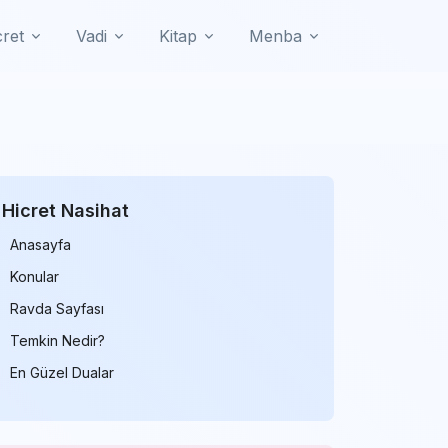
cret
Vadi
Kitap
Menba
Hicret Nasihat
Anasayfa
Konular
Ravda Sayfası
Temkin Nedir?
En Güzel Dualar