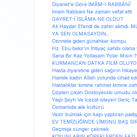
Diyanet'e Göre İMÂM-I RABBÂNÎ
İmam Rabbani Ne zaman vefat etti
GAYRET-İ İSLÂMA NE OLDU?
Ali Haydar Efendi de zahiri alimdi. M
YA SEN OLMASAYDIN..
Cennete giden günahkar komşu
Hz. Ebu bekir'in İhtiyaç sahibi olana
Sana Bir Kaz Yollasam Yolar Mısın ?
KURMANCAN DATKA FİLM OLUYO
Hasta ziyaretine giden sağırın hikaye
Hamile kadın Allah yolunda cihad ede
Hastalıklar kimine rahmet kimine zah
Çöpten çıkan Dostoyevski umudu ol
Yaşlı Şeyh Ve İcezat isteyen Genç T
Osmanlıda aile kültürü
Vezir bulmak için kapı yaptıran padi
EV TEMİZLİĞİNDE LİMONU BAŞ SI
Geçmişe sünger çekmek
KOYUNLARIN KÖPEKLERDEN FAZLA