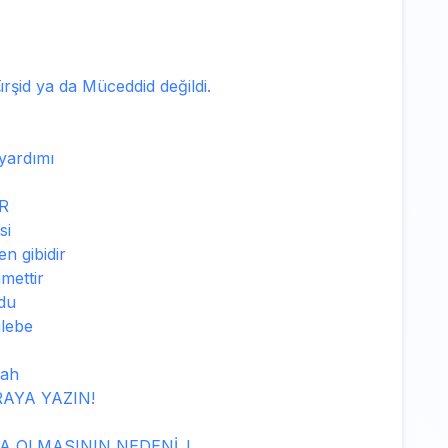
ürşid ya da Müceddid değildi.
 yardımı
R
si
n gibidir
mettir
du
alebe
şah
RAYA YAZIN!
 OLMASININ NEDENİ..!