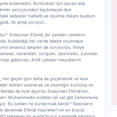
yine bulamadım. Korktukları için parayı alıp
 ilimler yeryüzünden kaybolacak diye
kk sebepler halketti ve okutma imkanı buldum.
eldi. Ve şimdi yürüyor...
dur" Süleyman Efendi, bir yandan camilerin
da, bulabildiği her yerde talebe okutmaya
atının amansız takipleri de sürüyordu. İlmiye
uklamalar, nezaretler, sorgular, işkenceler, zulümler
eriyip gidiyordu. Artık çabalar meyvelerini
i, her geçen gün daha da güçlenecek ve kısa
ar kökleri uzanacak ve insanlığın kurtuluş ve
i. Kendisi de öyle diyordu Süleyman Efendi’nin,
t-i Muhammedin evlatları bir sel gibi Cehenneme
ız. Bu selden ne kurtarırsak kârdır" Baskıların
nlık dönemde Efendi Hazretleri'nin en büyük
60 talebenin bir arada huzur içerisinde sıkıntısız