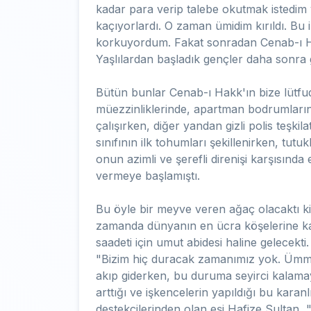
kadar para verip talebe okutmak istedim 
kaçıyorlardı. O zaman ümidim kırıldı. Bu
korkuyordum. Fakat sonradan Cenab-ı Ha
Yaşlılardan başladık gençler daha sonra g
Bütün bunlar Cenab-ı Hakk'ın bize lütfu
müezzinliklerinde, apartman bodrumların
çalışırken, diğer yandan gizli polis teşkil
sınıfının ilk tohumları şekillenirken, tut
onun azimli ve şerefli direnişi karşısında 
vermeye başlamıştı.
Bu öyle bir meyve veren ağaç olacaktı k
zamanda dünyanın en ücra köşelerine kad
saadeti için umut abidesi haline gelecekt
"Bizim hiç duracak zamanımız yok. Ümme
akıp giderken, bu duruma seyirci kalamay
arttığı ve işkencelerin yapıldığı bu kara
destekçilerinden olan eşi Hafize Sultan, "