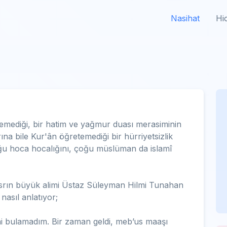
Nasihat
Hi
rilemediği, bir hatim ve yağmur duası merasiminin
arına bile Kur'ân öğretemediği bir hürriyetsizlik
ğu hoca hocalığını, çoğu müslüman da islamî
asrın büyük alimi Üstaz Süleyman Hilmi Tunahan
nasıl anlatıyor;
i bulamadım. Bir zaman geldi, meb’us maaşı