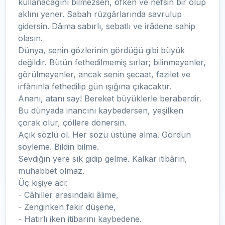
kullanacağını bilmezsen, öfken ve nefsin bir olup
aklını yener. Sabah rüzgârlarında savrulup
gidersin. Dâima sabırlı, sebatlı ve irâdene sahip
olasın.
Dünya, senin gözlerinin gördüğü gibi büyük
değildir. Bütün fethedilmemiş sırlar; bilinmeyenler,
görülmeyenler, ancak senin şecaat, fazilet ve
irfânınla fethedilip gün ışığına çıkacaktır.
Ananı, atanı say! Bereket büyüklerle beraberdir.
Bu dünyada inancını kaybedersen, yeşilken
çorak olur, çöllere dönersin.
Açık sözlü ol. Her sözü üstüne alma. Gördün
söyleme. Bildin bilme.
Sevdiğin yere sık gidip gelme. Kalkar itibârın,
muhabbet olmaz.
Üç kişiye acı:
- Câhiller arasındaki âlime,
- Zenginken fakir düşene,
- Hatırlı iken itibarını kaybedene.