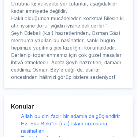
Unutma ki; yüksekte yer tutanlar, aşağıdakiler
kadar emniyette değildir.
Haklı olduğunda mücâdeleden korkma! Bilesin ki;
atın iyisine doru, yiğidin iyisine deli derler."
Şeyh Edebali (k.s.) hazretlerinden, Osman Gâzî
merhuma yapılan bu nasîhatler, sanki bugün
hepimize yapılmış gibi tazeliğini korumaktadır.
Derlenip-toparlanmamız için çok güzel mesajlar
ihtivâ etmektedir. Âdeta Şeyh hazretleri, damadı
ceddimiz Osman Bey'e değil de, asırlar
öncesinden hâlimizi görüp bizlere sesleniyor!
Konular
Allah bu dini facir bir adamla da güçlendirir
Hz. Ebu Bekr'in (r.a.) İslam ordusuna
nasihatleri