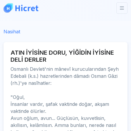
Nasihat
ATIN İYİSİNE DORU, YİĞİDİN İYİSİNE
DELİ DERLER
Osmanlı Devleti'nin mânevî kurucularından Şeyh
Edebali (k.s.) hazretlerinden dâmadı Osman Gâzi
(rh.)'ye nasîhatler:
"Oğul,
İnsanlar vardır, şafak vaktinde doğar, akşam
vaktinde ölürler.
Avun oğlum, avun... Güçlüsün, kuvvetlisin,
akıllısın, kelâmlısın. Amma bunları, nerede nasıl