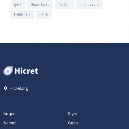
iyilik
Güzel koku
Parfüm
imam azam
Helal rızık
Fitne
Hicret.org
Bugun
Siyer
Namaz
Gazali