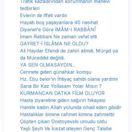
Trafik kazalarından korunmanın manevi
tedbirleri
Evlerin de iffeti vardır
Hayatı boş yaşayanlara 40 nasihat
Diyanet'e Göre İMÂM-I RABBÂNÎ
İmam Rabbani Ne zaman vefat etti
GAYRET-İ İSLÂMA NE OLDU?
Ali Haydar Efendi de zahiri alimdi. Mürşid ya
da Müceddid değildi.
YA SEN OLMASAYDIN..
Cennete giden günahkar komşu
Hz. Ebu bekir'in İhtiyaç sahibi olana yardımı
Sana Bir Kaz Yollasam Yolar Mısın ?
KURMANCAN DATKA FİLM OLUYOR
Hasta ziyaretine giden sağırın hikayesi
Hamile kadın Allah yolunda cihad eden gibidir
Hastalıklar kimine rahmet kimine zahmettir
Çöpten çıkan Dostoyevski umudu oldu
Yaşlı Şeyh Ve İcezat isteyen Genç Talebe