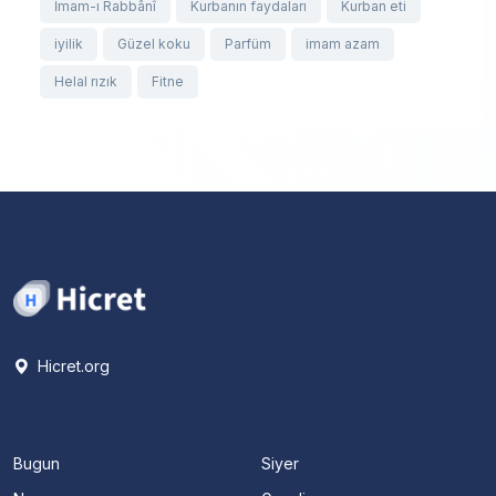
İmam-ı Rabbânî
Kurbanın faydaları
Kurban eti
iyilik
Güzel koku
Parfüm
imam azam
Helal rızık
Fitne
Hicret.org
Bugun
Siyer