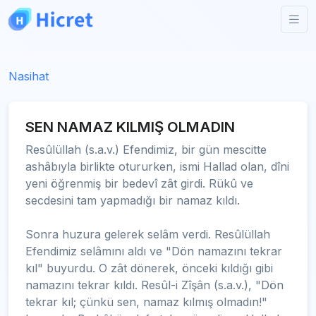
Nasihat
SEN NAMAZ KILMIŞ OLMADIN
Resûlüllah (s.a.v.) Efendimiz, bir gün mescitte
ashâbıyla birlikte otururken, ismi Hallad olan, dîni
yeni öğrenmiş bir bedevî zât girdi. Rükû ve
secdesini tam yapmadığı bir namaz kıldı.
Sonra huzura gelerek selâm verdi. Resûlüllah
Efendimiz selâmını aldı ve "Dön namazını tekrar
kıl" buyurdu. O zât dönerek, önceki kıldığı gibi
namazını tekrar kıldı. Resûl-i Zîşân (s.a.v.), "Dön
tekrar kıl; çünkü sen, namaz kılmış olmadın!"