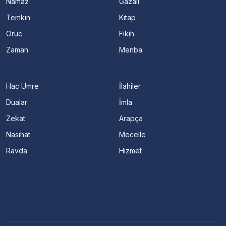
Namaz
Gazali
Temkin
Kitap
Oruc
Fıkıh
Zaman
Menba
Hac Umre
İlahiler
Dualar
İmla
Zekat
Arapça
Nasihat
Mecelle
Ravda
Hizmet