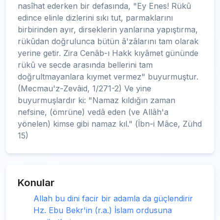
nasîhat ederken bir defasında, "Ey Enes! Rükû
edince elinle dizlerini sıkı tut, parmaklarını
birbirinden ayır, dirseklerin yanlarına yapıştırma,
rükûdan doğrulunca bütün â'zâlarını tam olarak
yerine getir. Zira Cenâb-ı Hakk kıyâmet gününde
rükû ve secde arasında bellerini tam
doğrultmayanlara kıymet vermez" buyurmuştur.
(Mecmau'z-Zevâid, 1/271-2) Ve yine
buyurmuşlardır ki: "Namaz kıldığın zaman
nefsine, (ömrüne) vedâ eden (ve Allâh'a
yönelen) kimse gibi namaz kıl." (İbn-i Mâce, Zühd
15)
Konular
Allah bu dini facir bir adamla da güçlendirir
Hz. Ebu Bekr'in (r.a.) İslam ordusuna