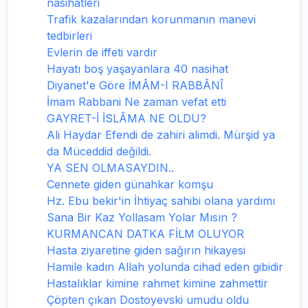
nasihatleri
Trafik kazalarından korunmanın manevi
tedbirleri
Evlerin de iffeti vardır
Hayatı boş yaşayanlara 40 nasihat
Diyanet'e Göre İMÂM-I RABBÂNÎ
İmam Rabbani Ne zaman vefat etti
GAYRET-İ İSLÂMA NE OLDU?
Ali Haydar Efendi de zahiri alimdi. Mürşid ya
da Müceddid değildi.
YA SEN OLMASAYDIN..
Cennete giden günahkar komşu
Hz. Ebu bekir'in İhtiyaç sahibi olana yardımı
Sana Bir Kaz Yollasam Yolar Mısın ?
KURMANCAN DATKA FİLM OLUYOR
Hasta ziyaretine giden sağırın hikayesi
Hamile kadın Allah yolunda cihad eden gibidir
Hastalıklar kimine rahmet kimine zahmettir
Çöpten çıkan Dostoyevski umudu oldu