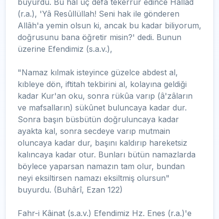
buyurdu. Bu hâl üç defa tekerrür edince Hallad
(r.a.), 'Yâ Resûllüllah! Seni hak ile gönderen
Allâh'a yemin olsun ki, ancak bu kadar biliyorum,
doğrusunu bana öğretir misin?' dedi. Bunun
üzerine Efendimiz (s.a.v.),
"Namaz kılmak isteyince güzelce abdest al,
kıbleye dön, iftitah tekbirini al, kolayına geldiği
kadar Kur'an oku, sonra rükûa varıp (â'zâların
ve mafsalların) sükûnet buluncaya kadar dur.
Sonra başın büsbütün doğruluncaya kadar
ayakta kal, sonra secdeye varıp mutmain
oluncaya kadar dur, başını kaldırıp hareketsiz
kalıncaya kadar otur. Bunları bütün namazlarda
böylece yaparsan namazın tam olur, bundan
neyi eksiltirsen namazı eksiltmiş olursun"
buyurdu. (Buhârî, Ezan 122)
Fahr-i Kâinat (s.a.v.) Efendimiz Hz. Enes (r.a.)'e