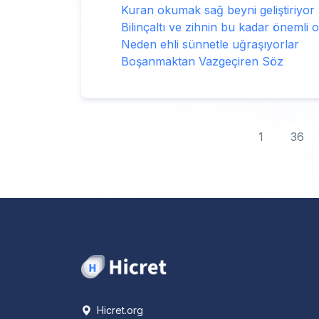
Kuran okumak sağ beyni geliştiriyor
Bilinçaltı ve zihnin bu kadar önemli
Neden ehli sünnetle uğraşıyorlar
Boşanmaktan Vazgeçiren Söz
1
36
Hicret.org