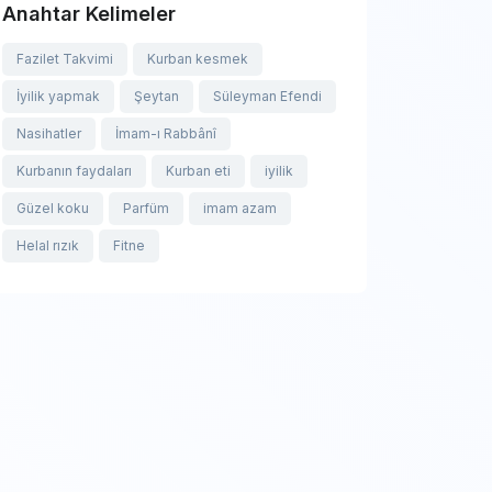
Anahtar Kelimeler
Fazilet Takvimi
Kurban kesmek
İyilik yapmak
Şeytan
Süleyman Efendi
Nasihatler
İmam-ı Rabbânî
Kurbanın faydaları
Kurban eti
iyilik
Güzel koku
Parfüm
imam azam
Helal rızık
Fitne