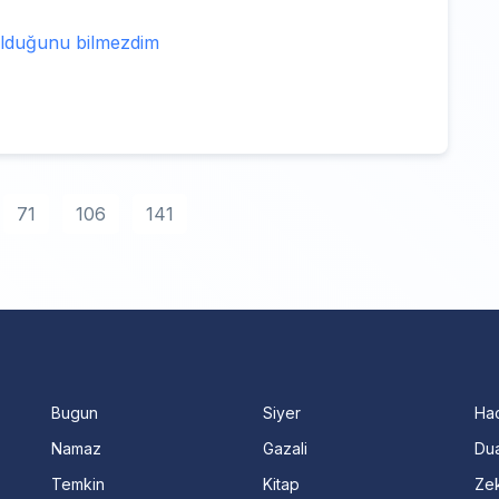
 olduğunu bilmezdim
71
106
141
Bugun
Siyer
Ha
Namaz
Gazali
Dua
Temkin
Kitap
Ze