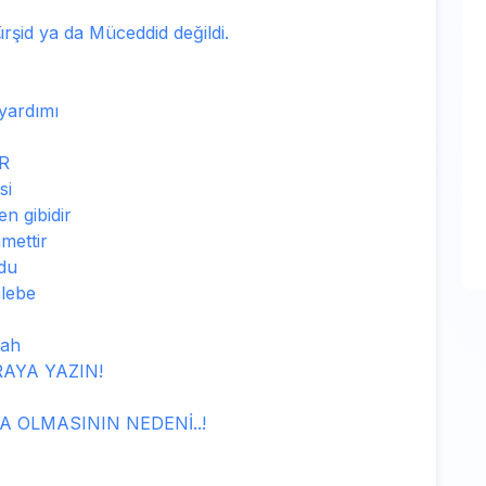
ürşid ya da Müceddid değildi.
 yardımı
R
si
n gibidir
mettir
du
alebe
şah
RAYA YAZIN!
 OLMASININ NEDENİ..!