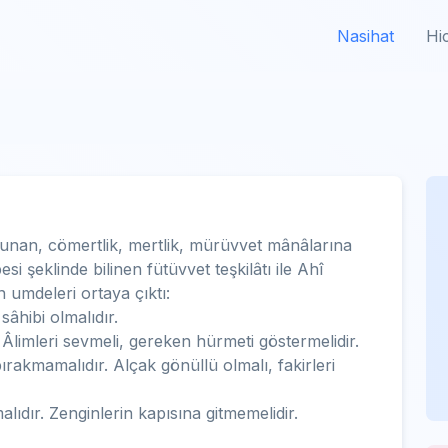
Nasihat
Hi
unan, cömertlik, mertlik, mürüvvet mânâlarına
 şeklinde bilinen fütüvvet teşkilâtı ile Ahî
n umdeleri ortaya çıktı:
âhibi olmalıdır.
Âlimleri sevmeli, gereken hürmeti göstermelidir.
rakmamalıdır. Alçak gönüllü olmalı, fakirleri
ıdır. Zenginlerin kapısına gitmemelidir.