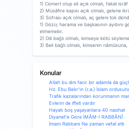
1) Cömert olup eli açık olmalı, fakat isrâf
2) Müsâfire kapısı açık olmalı, gelene ik
3) Sofrası açık olmalı, aç geleni tok dönd
1) Gözü; harama ve başkasının ayıbını gö
etmemeliır.
2) Dili bağlı olmalı, kimseye kötü söyle
3) Beli bağlı olmalı, kimsenin nâmûsuna, 
Konular
Allah bu dini facir bir adamla da güçl
Hz. Ebu Bekr'in (r.a.) İslam ordusuna
Trafik kazalarından korunmanın mane
Evlerin de iffeti vardır
Hayatı boş yaşayanlara 40 nasihat
Diyanet'e Göre İMÂM-I RABBÂNÎ
İmam Rabbani Ne zaman vefat etti