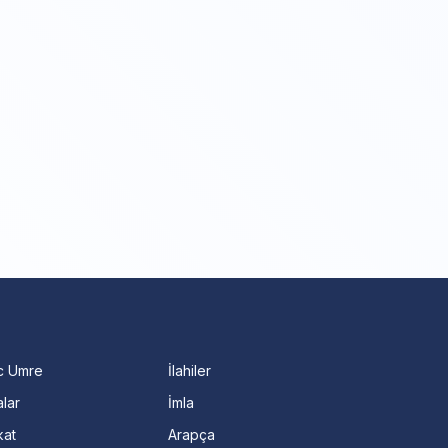
c Umre
İlahiler
lar
İmla
kat
Arapça