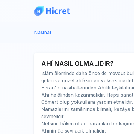
Nasihat
AHÎ NASIL OLMALIDIR?
İslâm âleminde daha önce de mevcut bul
gelen ve güzel ahlâkın en yüksek mertebesi
Evran'ın nasihatlerinden Ahîlik teşkilâtını
Ahî helâlinden kazanmalıdır. Hepsi sanat s
Cömert olup yoksullara yardım etmelidir. 
Namazlarını zamânında kılmalı, kazâya bı
sevmelidir.
Nefsine hâkim olup, haramlardan kaçınmal
Ahînin üç şeyi açık olmalıdır: