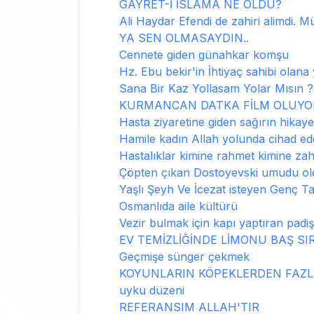
GAYRET-İ İSLÂMA NE OLDU?
Ali Haydar Efendi de zahiri alimdi. M
YA SEN OLMASAYDIN..
Cennete giden günahkar komşu
Hz. Ebu bekir'in İhtiyaç sahibi olana
Sana Bir Kaz Yollasam Yolar Mısın ?
KURMANCAN DATKA FİLM OLUYO
Hasta ziyaretine giden sağırın hikaye
Hamile kadın Allah yolunda cihad ede
Hastalıklar kimine rahmet kimine zah
Çöpten çıkan Dostoyevski umudu ol
Yaşlı Şeyh Ve İcezat isteyen Genç T
Osmanlıda aile kültürü
Vezir bulmak için kapı yaptıran padi
EV TEMİZLİĞİNDE LİMONU BAŞ SI
Geçmişe sünger çekmek
KOYUNLARIN KÖPEKLERDEN FAZLA
uyku düzeni
REFERANSIM ALLAH'TIR